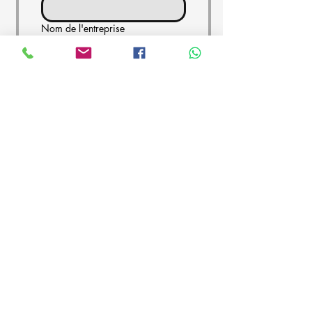
Nom de l'entreprise
Importation de fichiers
Importer un fichier
Envoyer
⭐⭐⭐⭐⭐
Avis Clients
Plus de 100 Projets Réalisés en
Belgique